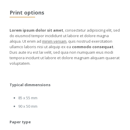
Print options
Lorem ipsum dolor sit amet
, consectetur adipisicing elit, sed
do eiusmod tempor incididunt ut labore et dolore magna
aliqua. Ut enim ad
minim veniam
, quis nostrud exercitation
ullamco laboris nisi ut aliquip ex ea
commodo consequat
.
Duis aute iru est lai velit, sed quia non numquam eius modi
tempora incidunt ut labore et dolore magnam aliquam quaerat
voluptatem.
Typical dimmensions
85 x 55 mm
90 x 50 mm
Paper type